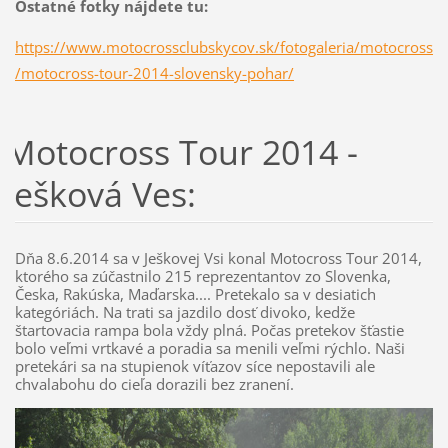
Ostatné fotky nájdete tu:
https://www.motocrossclubskycov.sk/fotogaleria/motocross
/motocross-tour-2014-slovensky-pohar/
Motocross Tour 2014 -
Ješková Ves:
Dňa 8.6.2014 sa v Ješkovej Vsi konal Motocross Tour 2014,
ktorého sa zúčastnilo 215 reprezentantov zo Slovenka,
Česka, Rakúska, Maďarska.... Pretekalo sa v desiatich
kategóriách. Na trati sa jazdilo dosť divoko, kedže
štartovacia rampa bola vždy plná. Počas pretekov šťastie
bolo veľmi vrtkavé a poradia sa menili veľmi rýchlo. Naši
pretekári sa na stupienok víťazov síce nepostavili ale
chvalabohu do cieľa dorazili bez zranení.