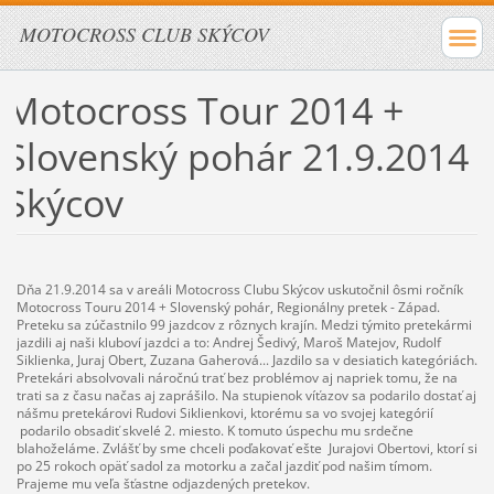
MOTOCROSS CLUB SKÝCOV
Motocross Tour 2014 +
Slovenský pohár 21.9.2014
Skýcov
Dňa 21.9.2014 sa v areáli Motocross Clubu Skýcov uskutočnil ôsmi ročník
Motocross Touru 2014 + Slovenský pohár, Regionálny pretek - Západ.
Preteku sa zúčastnilo 99 jazdcov z rôznych krajín. Medzi týmito pretekármi
jazdili aj naši kluboví jazdci a to: Andrej Šedivý, Maroš Matejov, Rudolf
Siklienka, Juraj Obert, Zuzana Gaherová... Jazdilo sa v desiatich kategóriách.
Pretekári absolvovali náročnú trať bez problémov aj napriek tomu, že na
trati sa z času načas aj zaprášilo. Na stupienok víťazov sa podarilo dostať aj
nášmu pretekárovi Rudovi Siklienkovi, ktorému sa vo svojej kategórií
podarilo obsadiť skvelé 2. miesto. K tomuto úspechu mu srdečne
blahoželáme. Zvlášť by sme chceli poďakovať ešte Jurajovi Obertovi, ktorí si
po 25 rokoch opäť sadol za motorku a začal jazdiť pod našim tímom.
Prajeme mu veľa šťastne odjazdených pretekov.