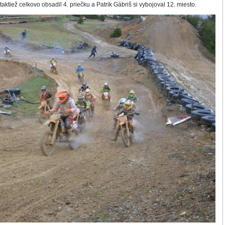
aktiež celkovo obsadil 4. priečku a Patrik Gábriš si vybojoval 12. miesto.