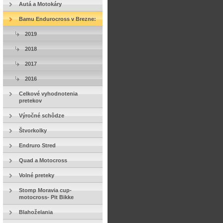
Autá a Motokáry
Bamu Endurocross v Brezne:
2019
2018
2017
2016
Celkové vyhodnotenia
pretekov
Výročné schôdze
Štvorkolky
Endruro Stred
Quad a Motocross
Volné preteky
Stomp Moravia cup-
motocross- Pit Bikke
Blahoželania