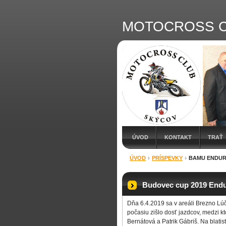
MOTOCROSS C
ÚVOD
KONTAKT
TRAŤ
ÚVOD
PRÍSPEVKY
BAMU ENDUR
Budovec cup 2019 Endu
Dňa 6.4.2019 sa v areáli Brezno Lú
počasiu zišlo dosť jazdcov, medzi kt
Bernátová a Patrik Gábriš. Na blatist