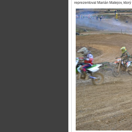
reprezentoval Marián Matejov, ktorý t