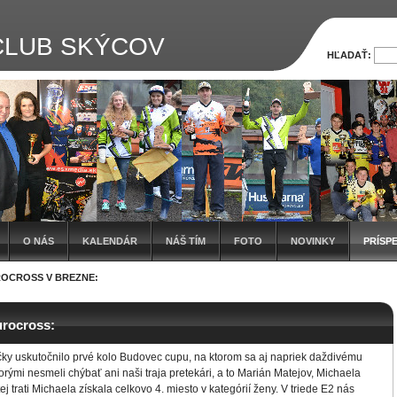
LUB SKÝCOV
HĽADAŤ:
O NÁS
KALENDÁR
NÁŠ TÍM
FOTO
NOVINKY
PRÍSP
OCROSS V BREZNE:
rocross:
čky uskutočnilo prvé kolo Budovec cupu, na ktorom sa aj napriek daždivému
orými nesmeli chýbať ani naši traja pretekári, a to Marián Matejov, Michaela
ej trati Michaela získala celkovo 4. miesto v kategórií ženy. V triede E2 nás