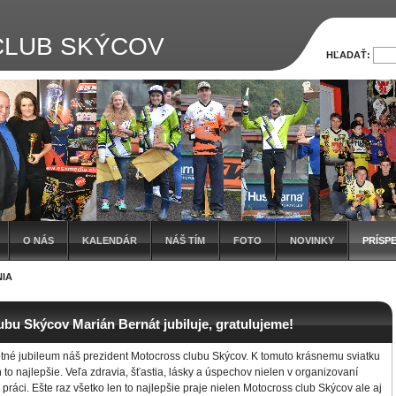
LUB SKÝCOV
HĽADAŤ:
O NÁS
KALENDÁR
NÁŠ TÍM
FOTO
NOVINKY
PRÍSP
IA
bu Skýcov Marián Bernát jubiluje, gratulujeme!
otné jubileum náš prezident Motocross clubu Skýcov. K tomuto krásnemu sviatku
to najlepšie. Veľa zdravia, šťastia, lásky a úspechov nielen v organizovaní
 práci. Ešte raz všetko len to najlepšie praje nielen Motocross club Skýcov ale aj