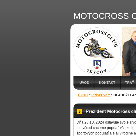
MOTOCROSS C
ÚVOD
KONTAKT
TRAŤ
ÚVOD
PRÍSPEVKY
BLAHOŽELAN
Prezident Motocross clu
Dňa 28.10. 2024 oslavuje svoje živ
mu všetci chceme popriať všetko len 
športových podujatí ale aj v rodine a