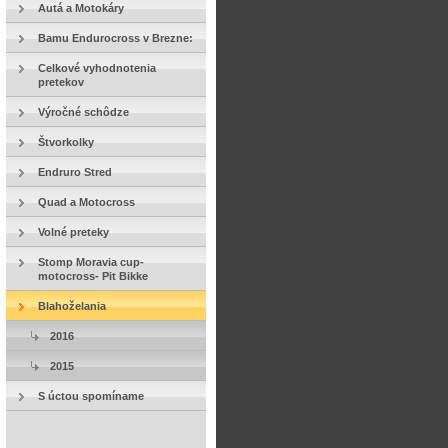
Autá a Motokáry
Bamu Endurocross v Brezne:
Celkové vyhodnotenia
pretekov
Výročné schôdze
Štvorkolky
Endruro Stred
Quad a Motocross
Volné preteky
Stomp Moravia cup-
motocross- Pit Bikke
Blahoželania
2016
2015
S úctou spomíname