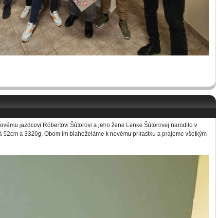
vému jazdcovi Róbertovi Šútorovi a jeho žene Lenke Šútorovej narodilo v
má 52cm a 3320g. Obom im blahoželáme k novému prírastku a prajeme všetkým