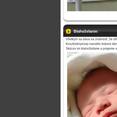
Blahoželanie:
Všetkým sa dáva na známosť, že dňa
Kosztolányiovej narodilo krásne die
Skýcov im blahoželáme a prajeme veľ