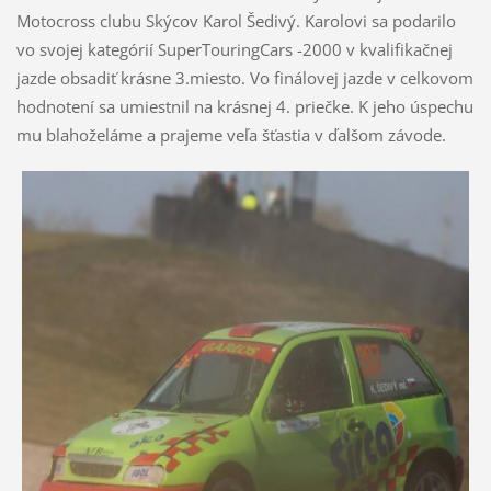
Motocross clubu Skýcov Karol Šedivý. Karolovi sa podarilo
vo svojej kategórií SuperTouringCars -2000 v kvalifikačnej
jazde obsadiť krásne 3.miesto. Vo finálovej jazde v celkovom
hodnotení sa umiestnil na krásnej 4. priečke. K jeho úspechu
mu blahoželáme a prajeme veľa šťastia v ďalšom závode.