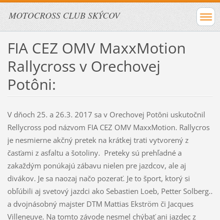
MOTOCROSS CLUB SKÝCOV
FIA CEZ OMV MaxxMotion
Rallycross v Orechovej
Potôni:
V dňoch 25. a 26.3. 2017 sa v Orechovej Potôni uskutočnil
Rellycross pod názvom FIA CEZ OMV MaxxMotion. Rallycros
je nesmierne akčný pretek na krátkej trati vytvorený z
časťami z asfaltu a šotoliny. Preteky sú prehľadné a
zakaždým ponúkajú zábavu nielen pre jazdcov, ale aj
divákov. Je sa naozaj načo pozerať. Je to šport, ktorý si
obľúbili aj svetový jazdci ako Sebastien Loeb, Petter Solberg..
a dvojnásobný majster DTM Mattias Ekström či Jacques
Villeneuve. Na tomto závode nesmel chýbať ani jazdec z