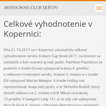
MOTOCROSS CLUB SKÝCOV
Celkové vyhodnotenie v
Kopernici:
Dňa 21.10.2017 sa v Kopernici uskutočnilo celkové
vyhodnotenie seriálu Enduro Cup Stred 2017, na ktorom sa
zúčastnili a boli ocenení aj naši jazdci. Patrikovi Paučekovi sa
podarilo v triede Dorast vybojovať krásnu 4. priečku
v celkovom hodnotení seriálu. Krásne 3. miesto si v triede
Elit vybojoval Marián Matejov. V triede Hobby nás
reprezentovali dvaja naši jazdci, a to Siklienka Rudolf, ktorý
skončil celkovo na 2. mieste a Erik Mikuš na krásnej
13.priečke. V kategórií Lady 15+ si za celý rok vybojovala
Nina Bullová 4. miesto a Michaela Bernátová sa umiestnila