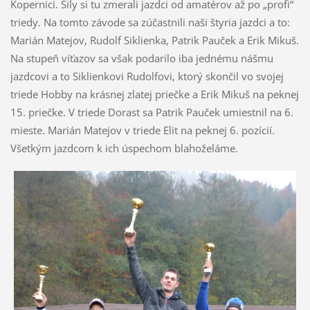
Kopernici. Sily si tu zmerali jazdci od amatérov až po „profi“
triedy. Na tomto závode sa zúčastnili naši štyria jazdci a to:
Marián Matejov, Rudolf Siklienka, Patrik Pauček a Erik Mikuš.
Na stupeň víťazov sa však podarilo iba jednému nášmu
jazdcovi a to Siklienkovi Rudolfovi, ktorý skončil vo svojej
triede Hobby na krásnej zlatej priečke a Erik Mikuš na peknej
15. priečke. V triede Dorast sa Patrik Pauček umiestnil na 6.
mieste. Marián Matejov v triede Elit na peknej 6. pozícií.
Všetkým jazdcom k ich úspechom blahoželáme.