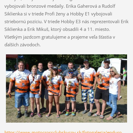
vybojovali bronzové medaily. Erika Gaherová a Rudolf
Siklienka si v triede Profi ženy a Hobby E1 vybojovali
striebornú pozíciu. V triede Hobby E3 nás reprezentovali Erik
Siklienka a Erik Mikuš, ktorý obsadili 4 a 11. miesto.
Všetkým jazdcom gratulujeme a prajeme veľa šťastia v
ďalších závodoch.
https://www.motocrossclubskycov.sk/fotogaleria/enduro-