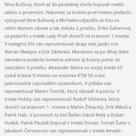
Nina Bullová, ktoré až do poslednej chvíle bojovali medzi
sebou o prvenstvo. Nakoniec sa krásne prvé miesto podarilo
vybojovať Nine Bullovej a Michaela odjazdila za ňou vo
veľmi tesnom závese a tak získala 2.priečku. Erike Gaherovej
sa podarilo v triede Lady-Profi skončiť na krásnom 1.mieste.
V kategórií Elit nás reprezentovali dvaja naši jazdci a to
Marián Matejov a Erik Siklienka. Mariánovi sa po dlhej dobe
závodenia podarilo konečne odniesť aj krásny pohár za
zaslúženú 3.priečku. Alexander Belica vo svojej triede 65
získal krásne 9.miesto na motorke KTM 50 a bol
jednoznačne najmladším účastníkom. V pitbike nás
reprezentoval Martin Tomčík, ktorý obsadil 4.pozíciu. V
triede Hobby nás reprezentovali Rudolf Siklienka, ktorý
skončil na krásnom 1. mieste a Martin Žikavský, Erik Mikuš a
Patrik Hals. V Junioroch to bol Štefan Dávid Malý a Dušan
Hudok. Patrik Pauček bojoval v triede Dorast. Tomáš Šutor s
Jakubom Červencom nás reprezentovali v triede Amatér.