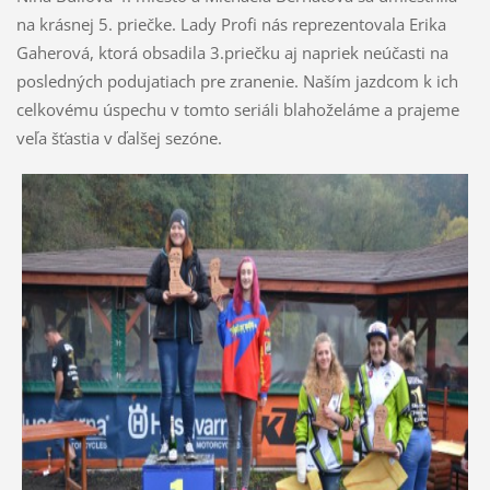
na krásnej 5. priečke. Lady Profi nás reprezentovala Erika
Gaherová, ktorá obsadila 3.priečku aj napriek neúčasti na
posledných podujatiach pre zranenie. Naším jazdcom k ich
celkovému úspechu v tomto seriáli blahoželáme a prajeme
veľa šťastia v ďalšej sezóne.