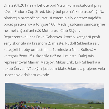
Dňa 29.4.2017 sa v Lehote pod Vtáčnikom uskutočnil prvý
závod Enduro Cup Stred, ktorý bol pre náš klub úspešný. Na
blatistej a premočenej trati si zmeralo sily doteraz najväčší
počet pretekárov a to vyše 160. Medzi jazdcami samozrejme
nesmel chýbať ani náš Motocross Club Skýcov.
Reprezentovali nás Erika Gaherová, ktorá v kategórií profi
ženy skončila na krásnom 2. mieste. Rudolf Siklienka sa v
kategórií hobby umiestnil na 1. mieste a Nina Bullová v
kategórií ženy 15+ skončila tiež na 1.mieste. Ďalej nás
reprezentoval Marián Matejov, Mikuš Erik, Erik Siklienka a
Jakub Červen. Všetkým jazdcom blahoželáme a prajeme veľa
úspechov v ďalšom závode.