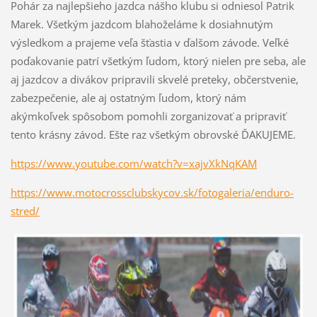
Pohár za najlepšieho jazdca nášho klubu si odniesol Patrik
Marek. Všetkým jazdcom blahoželáme k dosiahnutým
výsledkom a prajeme veľa šťastia v ďalšom závode. Veľké
poďakovanie patrí všetkým ľudom, ktorý nielen pre seba, ale
aj jazdcov a divákov pripravili skvelé preteky, občerstvenie,
zabezpečenie, ale aj ostatným ľudom, ktorý nám
akýmkoľvek spôsobom pomohli zorganizovať a pripraviť
tento krásny závod. Ešte raz všetkým obrovské ĎAKUJEME.
https://www.youtube.com/watch?v=xajvXkNqKAM
https://www.motocrossclubskycov.sk/fotogaleria/enduro-
stred/