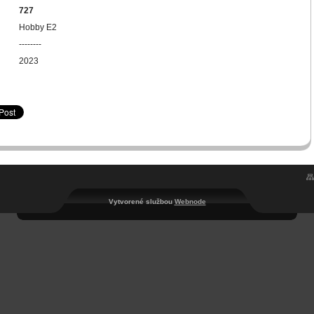
727
Hobby E2
--------
2023
Vytvorené službou
Webnode