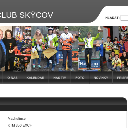
LUB SKÝCOV
HĽADAŤ:
O NÁS
KALENDÁR
NÁŠ TÍM
FOTO
NOVINKY
PRÍSP
Machulince
KTM 350 EXCF